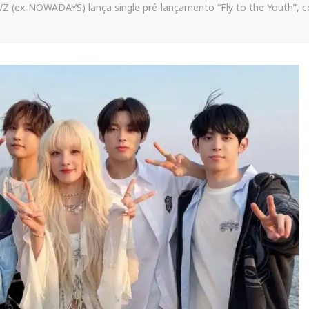
 (ex-NOWADAYS) lança single pré-lançamento “Fly to the Youth”, com