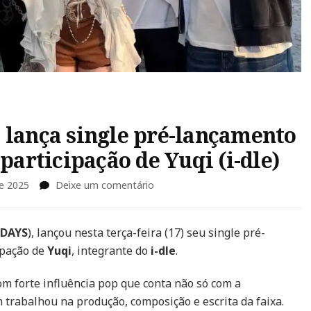
ança single pré-lançamento
participação de Yuqi (i-dle)
em
e 2025
Deixe um comentário
NOWZ
(ex-
NOWADAYS)
DAYS
), lançou nesta terça-feira (17) seu single pré-
lança
cipação de
Yuqi
, integrante do
i-dle
.
single
pré-
m forte influência pop que conta não só com a
lançamento
 trabalhou na produção, composição e escrita da faixa.
“Fly