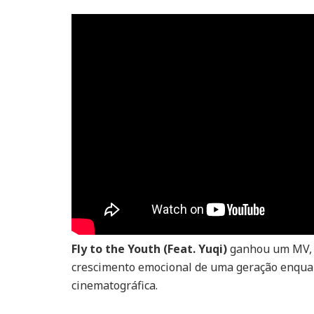
Fly to the Youth (Feat. Yuqi)
ganhou um MV, t
crescimento emocional de uma geração enquan
cinematográfica.