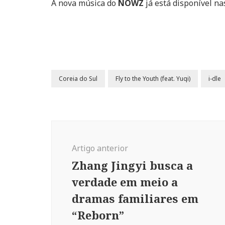
A nova música do
NOWZ
já está disponível na
Coreia do Sul
Fly to the Youth (feat. Yuqi)
i-dle
Navegação
de
Artigo anterior
post
Zhang Jingyi busca a
verdade em meio a
dramas familiares em
“Reborn”