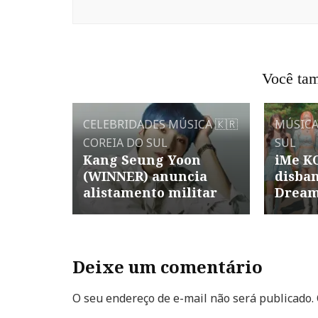
Você tam
CELEBRIDADES
MÚSICA
🇰🇷
MÚSIC
COREIA DO SUL
SUL
Kang Seung Yoon
iMe K
(WINNER) anuncia
disban
alistamento militar
Dream
Deixe um comentário
O seu endereço de e-mail não será publicado.