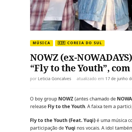
MÚSICA
🇰🇷 COREIA DO SUL
NOWZ (ex-NOWADAYS) l
“Fly to the Youth”, com 
por
Leticia Goncalves
atualizado em
17 de junho d
O boy group
NOWZ
(antes chamado de
NOWA
release
Fly to the Youth
. A faixa tem a parti
Fly to the Youth (Feat. Yuqi)
é uma música co
participação de
Yuqi
nos vocais. A idol também