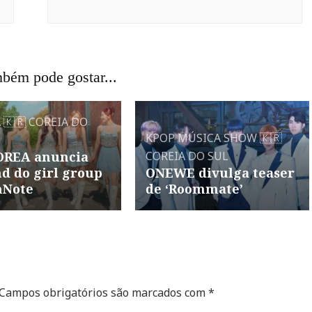
bém pode gostar...
A
🇰🇷 COREIA DO
KPOP
MÚSICA
SHOW
🇰🇷
OREA anuncia
COREIA DO SUL
d do girl group
ONEWE divulga teaser
Note
de ‘Roommate’
Campos obrigatórios são marcados com
*