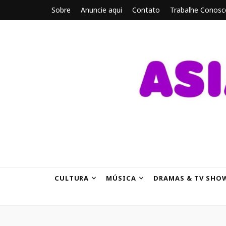
Sobre
Anuncie aqui
Contato
Trabalhe Conosc
ASIANBRE
Tudo sobre o entretenimento asiático.
CULTURA
MÚSICA
DRAMAS & TV SHO