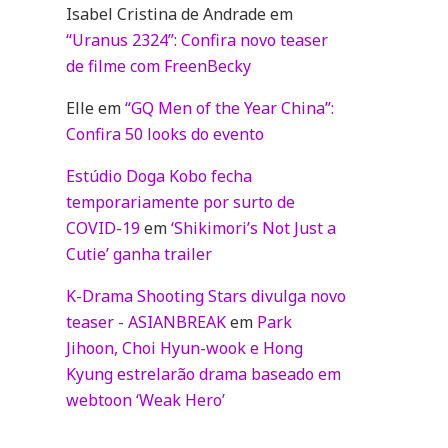
Isabel Cristina de Andrade
em
“Uranus 2324”: Confira novo teaser
de filme com FreenBecky
Elle
em
“GQ Men of the Year China”:
Confira 50 looks do evento
Estúdio Doga Kobo fecha
temporariamente por surto de
COVID-19
em
‘Shikimori’s Not Just a
Cutie’ ganha trailer
K-Drama Shooting Stars divulga novo
teaser - ASIANBREAK
em
Park
Jihoon, Choi Hyun-wook e Hong
Kyung estrelarão drama baseado em
webtoon ‘Weak Hero’