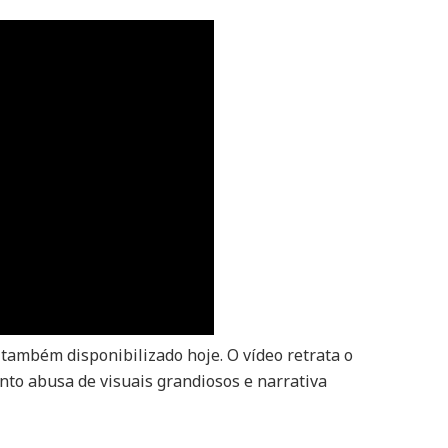
to
the
Youth”,
com
participação
de
Yuqi
(i-
dle)
ambém disponibilizado hoje. O vídeo retrata o
to abusa de visuais grandiosos e narrativa