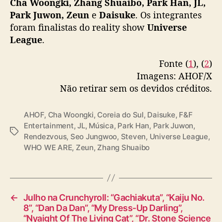
Cha Woongki, Zhang Shuaibo, Park Han, JL,
Park Juwon, Zeun
e
Daisuke
. Os integrantes
foram finalistas do reality show
Universe
League
.
Fonte (
1
), (
2
)
Imagens: AHOF/X
Não retirar sem os devidos créditos.
AHOF
,
Cha Woongki
,
Coreia do Sul
,
Daisuke
,
F&F
Entertainment
,
JL
,
Música
,
Park Han
,
Park Juwon
,
T
Rendezvous
,
Seo Jungwoo
,
Steven
,
Universe League
,
a
WHO WE ARE
,
Zeun
,
Zhang Shuaibo
g
s
←
Julho na Crunchyroll: “Gachiakuta”, “Kaiju No.
8”, “Dan Da Dan”, “My Dress-Up Darling”,
“Nyaight Of The Living Cat”, “Dr. Stone Science