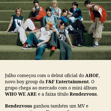
H
d
e
O
o
p
F
p
u
f
o
b
a
s
l
z
t
i
d
c
e
a
b
ç
u
ã
t
o
o
f
i
Julho começou com o debut oficial do
AHOF
,
c
novo boy group da
F&F Entertainment
. O
i
grupo chega ao mercado com o mini álbum
a
WHO WE ARE
e a faixa título
Rendezvous
.
l
c
o
Rendezvous
ganhou também um MV e
m