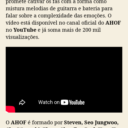
promete cativar os fãs com a forma como
a
mistura melodias de guitarra e bateria para
f
falar sobre a complexidade das emoções. O
a
vídeo está disponível no canal oficial do
AHOF
i
no
YouTube
e já soma mais de 200 mil
x
visualizações.
a
“
R
e
n
d
e
z
v
o
u
s
”
O
AHOF
é formado por
Steven, Seo Jungwoo,