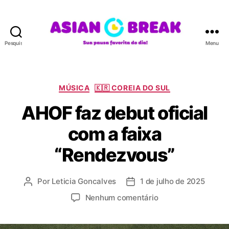
Pesquisar
Menu
A
S
I
A
C
MÚSICA
🇰🇷 COREIA DO SUL
N
a
AHOF faz debut oficial
B
t
R
e
com a faixa
E
g
A
o
“Rendezvous”
K
r
i
a
Por
Leticia Goncalves
1 de julho de 2025
A
D
s
u
a
e
Nenhum comentário
t
t
m
o
a
A
r
d