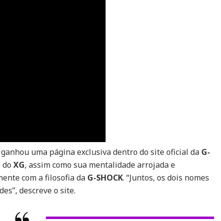
SHOCK
(Casio)
 e ganhou uma página exclusiva dentro do site oficial da
G-
o do
XG
, assim como sua mentalidade arrojada e
nte com a filosofia da
G-SHOCK
. “Juntos, os dois nomes
es”, descreve o site.