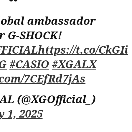
global ambassador
or G-SHOCK!
FICIAL
https://t.co/CkGI
G
#CASIO
#XGALX
r.com/7CEfRd7jAs
AL (@XGOfficial_)
y 1, 2025