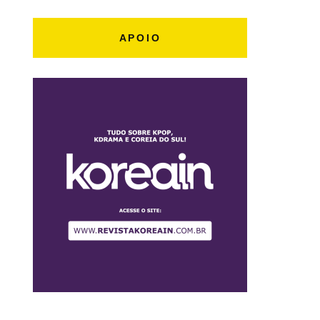
APOIO
i3tyAk
#XGSHOCK