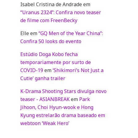
Isabel Cristina de Andrade
em
“Uranus 2324”: Confira novo teaser
de filme com FreenBecky
Elle
em
“GQ Men of the Year China”:
Confira 50 looks do evento
Estúdio Doga Kobo fecha
temporariamente por surto de
COVID-19
em
‘Shikimori’s Not Just a
Cutie’ ganha trailer
K-Drama Shooting Stars divulga novo
teaser - ASIANBREAK
em
Park
Jihoon, Choi Hyun-wook e Hong
Kyung estrelarão drama baseado em
webtoon ‘Weak Hero’