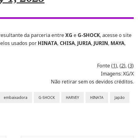
 resultante da parceria entre
XG
e
G-SHOCK
, acesse o site
delos usados por
HINATA
,
CHISA
,
JURIA
,
JURIN
,
MAYA
,
Fonte (
1
), (
2
), (
3
)
Imagens: XG/X
Não retirar sem os devidos créditos.
embaixadora
G-SHOCK
HARVEY
HINATA
Japão