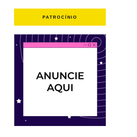
PATROCÍNIO
i3tyAk
#XGSHOCK