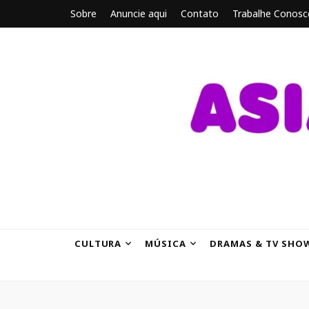
Sobre
Anuncie aqui
Contato
Trabalhe Conosc
ASIANBRE
Tudo sobre o entretenimento asiático.
CULTURA
MÚSICA
DRAMAS & TV SHO