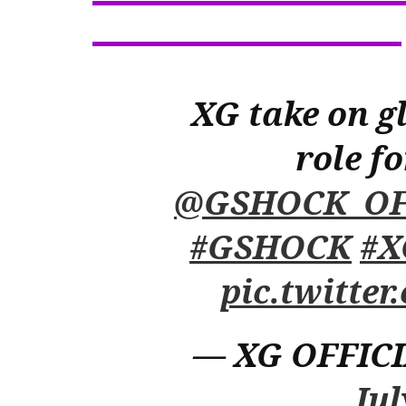
XG take on 
role f
@GSHOCK_OF
#GSHOCK
#X
pic.twitte
— XG OFFICI
Jul