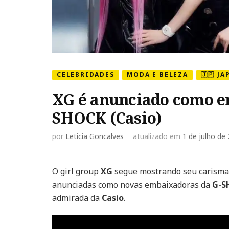
CELEBRIDADES
MODA E BELEZA
🇯🇵 JA
XG é anunciado como e
SHOCK (Casio)
por
Leticia Goncalves
atualizado em
1 de julho de
O girl group
XG
segue mostrando seu carisma 
anunciadas como novas embaixadoras da
G-S
admirada da
Casio
.