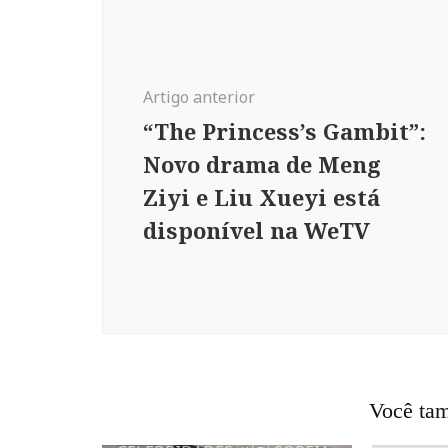
Navegação
de
post
Artigo anterior
“The Princess’s Gambit”:
Novo drama de Meng
Ziyi e Liu Xueyi está
disponível na WeTV
Você tam