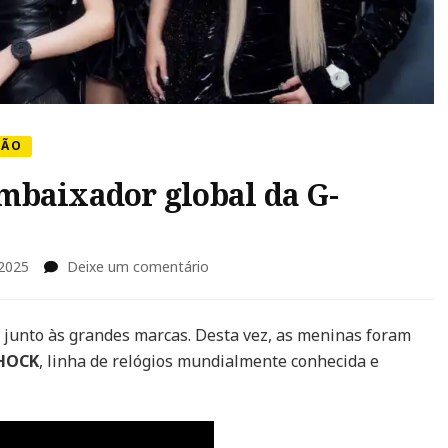
PÃO
mbaixador global da G-
em
 2025
Deixe um comentário
XG
é
anunciado
junto às grandes marcas. Desta vez, as meninas foram
como
HOCK
, linha de relógios mundialmente conhecida e
embaixador
global
da
G-