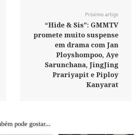
Próximo artigo
“Hide & Sis”: GMMTV
promete muito suspense
em drama com Jan
Ployshompoo, Aye
Sarunchana, JingJing
Prariyapit e Piploy
Kanyarat
bém pode gostar...
CINEMA
FILME
🇯🇵 JAPÃO