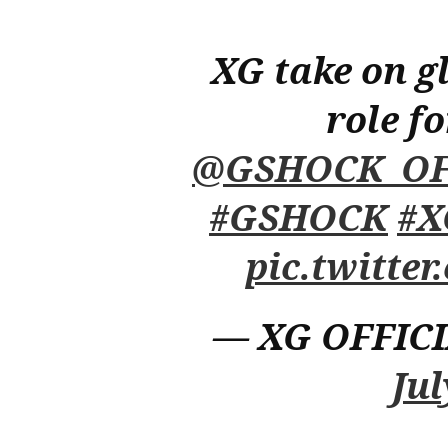
XG take on 
role f
@GSHOCK_OF
#GSHOCK
#X
pic.twitte
— XG OFFICI
Jul