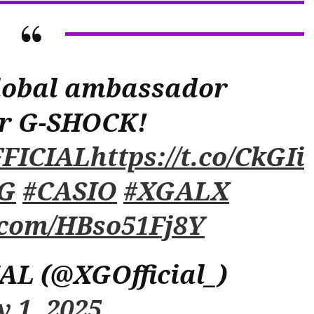
global ambassador
or G-SHOCK!
FICIAL
https://t.co/CkGI
G
#CASIO
#XGALX
r.com/HBso51Fj8Y
AL (@XGOfficial_)
y 1, 2025