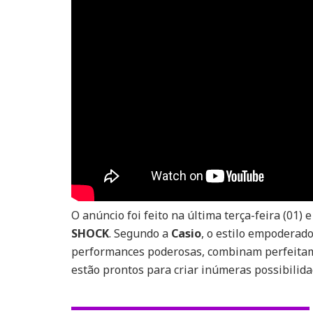
O anúncio foi feito na última terça-feira (01)
SHOCK
. Segundo a
Casio
, o estilo empoderad
performances poderosas, combinam perfeitame
estão prontos para criar inúmeras possibilidad