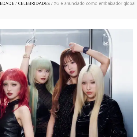
IEDADE
/
CELEBRIDADES
/
XG é anunciado como embaixador global