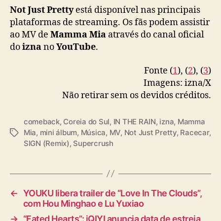
Not Just Pretty
está disponível nas principais
M
i
plataformas de streaming. Os fãs podem assistir
a
ao MV de
Mamma Mia
através do canal oficial
”
do
izna
no
YouTube
.
Fonte (
1
), (
2
), (
3
)
Imagens: izna/X
Não retirar sem os devidos créditos.
comeback
,
Coreia do Sul
,
IN THE RAIN
,
izna
,
Mamma
Mia
,
mini álbum
,
Música
,
MV
,
Not Just Pretty
,
Racecar
,
T
SIGN (Remix)
,
Supercrush
a
g
s
←
YOUKU libera trailer de “Love In The Clouds”,
com Hou Minghao e Lu Yuxiao
→
“Fated Hearts”: iQIYI anuncia data de estreia