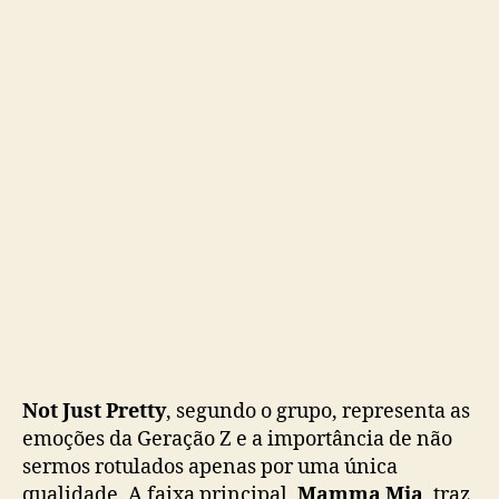
i
n
i
á
l
b
u
m
“
N
o
t
J
u
s
t
P
Not Just Pretty
, segundo o grupo, representa as
r
emoções da Geração Z e a importância de não
e
sermos rotulados apenas por uma única
t
qualidade. A faixa principal,
Mamma Mia
, traz