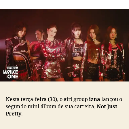
m
o
a
i
r
d
z
d
e
n
o
p
a
p
u
f
o
b
a
s
l
z
t
i
c
c
o
a
m
ç
e
ã
b
o
a
c
k
Nesta terça-feira (30), o girl group
izna
lançou o
c
segundo mini álbum de sua carreira,
Not Just
o
Pretty
.
m
o
m