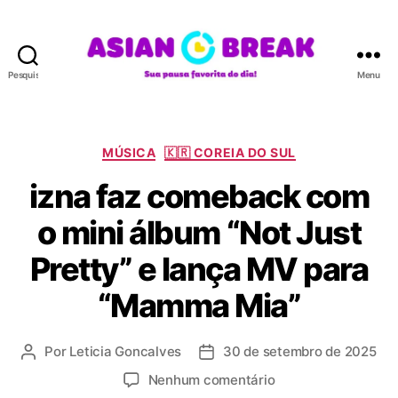
Pesquisar
Menu
A
S
I
A
C
MÚSICA
🇰🇷 COREIA DO SUL
N
a
izna faz comeback com
B
t
R
e
o mini álbum “Not Just
E
g
A
o
Pretty” e lança MV para
K
r
i
“Mamma Mia”
a
s
Por
Leticia Goncalves
30 de setembro de 2025
A
D
u
a
e
Nenhum comentário
t
t