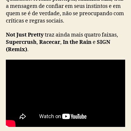
t
a mensagem de confiar em seus instintos e em
y
quem se é de verdade, não se preocupando com
”
críticas e regras sociais.
e
l
a
Not Just Pretty
traz ainda mais quatro faixas,
n
Supercrush
,
Racecar
,
In the Rain
e
SIGN
ç
(Remix)
.
a
M
V
p
a
r
a
“
M
a
m
m
a