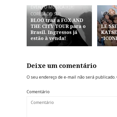
EVENTO
MÚSICA
🇰🇷
MÚSIC
COREIA DO SUL
BLOO traz a FOX AND
SUL
THE CITY TOUR para o
LE SSE
Brasil. Ingressos já
KATSE
estão à venda!
“ICON
Deixe um comentário
O seu endereço de e-mail não será publicado.
Comentário