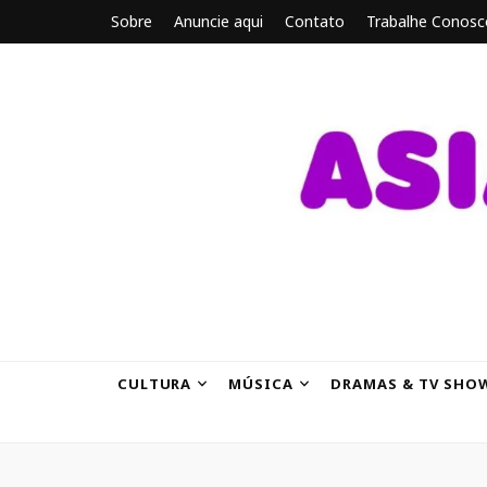
Sobre
Anuncie aqui
Contato
Trabalhe Conosc
ASIANBRE
Tudo sobre o entretenimento asiático.
CULTURA
MÚSICA
DRAMAS & TV SHO