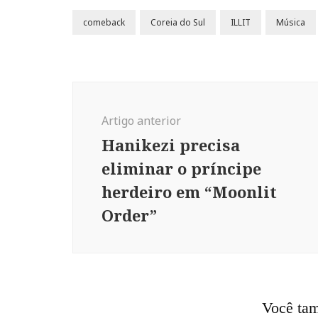
comeback
Coreia do Sul
ILLIT
Música
Navegação
de
Artigo anterior
post
Hanikezi precisa
eliminar o príncipe
herdeiro em “Moonlit
Order”
Você tam