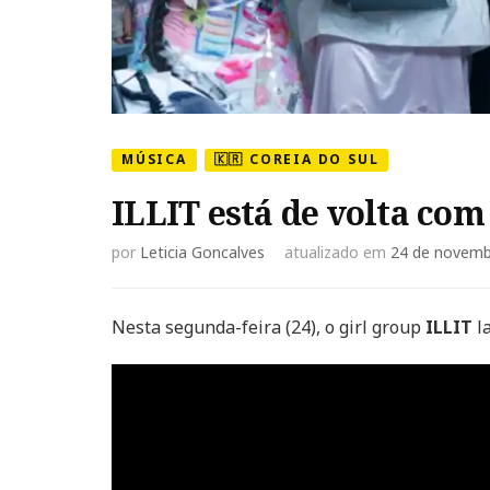
MÚSICA
🇰🇷 COREIA DO SUL
ILLIT está de volta 
por
Leticia Goncalves
atualizado em
24 de novemb
Nesta segunda-feira (24), o girl group
ILLIT
l