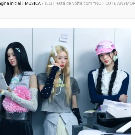
gina inicial
/
MÚSICA
/
ILLIT está de volta com “NOT CUTE ANYMOR