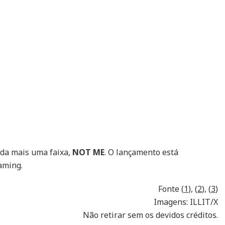
nda mais uma faixa,
NOT ME
. O lançamento está
aming.
Fonte (
1
), (
2
), (
3
)
Imagens: ILLIT/X
Não retirar sem os devidos créditos.