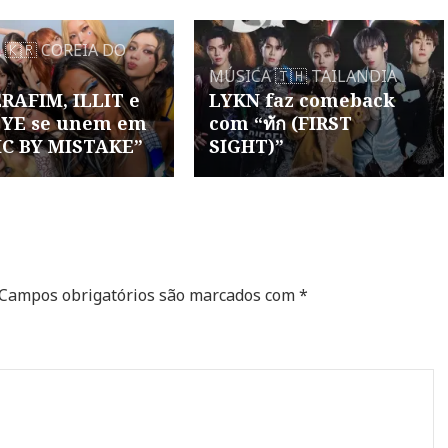
A
🇰🇷 COREIA DO
MÚSICA
🇹🇭 TAILANDIA
RAFIM, ILLIT e
LYKN faz comeback
YE se unem em
com “ทัก (FIRST
IC BY MISTAKE”
SIGHT)”
Campos obrigatórios são marcados com
*