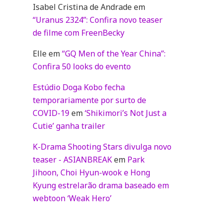
Isabel Cristina de Andrade
em
“Uranus 2324”: Confira novo teaser
de filme com FreenBecky
Elle
em
“GQ Men of the Year China”:
Confira 50 looks do evento
Estúdio Doga Kobo fecha
temporariamente por surto de
COVID-19
em
‘Shikimori’s Not Just a
Cutie’ ganha trailer
K-Drama Shooting Stars divulga novo
teaser - ASIANBREAK
em
Park
Jihoon, Choi Hyun-wook e Hong
Kyung estrelarão drama baseado em
webtoon ‘Weak Hero’