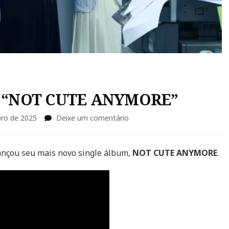
com “NOT CUTE ANYMORE”
em
ro de 2025
Deixe um comentário
ILLIT
está
de
ançou seu mais novo single álbum,
NOT CUTE ANYMORE
.
volta
com
“NOT
CUTE
ANYMORE”