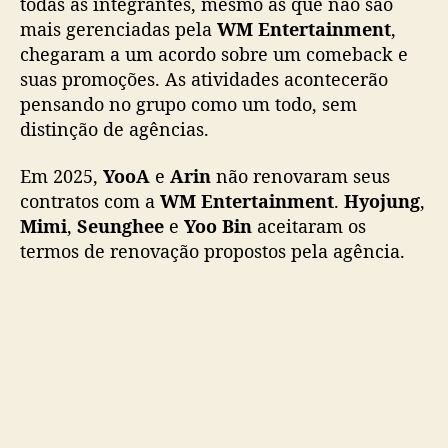
todas as integrantes, mesmo as que não são
k
mais gerenciadas pela
WM Entertainment
,
c
chegaram a um acordo sobre um comeback e
o
suas promoções. As atividades acontecerão
m
pensando no grupo como um todo, sem
f
distinção de agências.
o
r
m
Em 2025,
YooA
e
Arin
não renovaram seus
a
contratos com a
WM Entertainment
.
Hyojung
,
ç
Mimi
,
Seunghee
e
Yoo Bin
aceitaram os
ã
termos de renovação propostos pela agência.
o
c
o
m
p
l
e
t
a