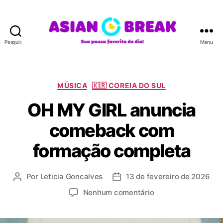
Pesquisar
Menu
A
S
I
A
C
MÚSICA
🇰🇷 COREIA DO SUL
N
a
OH MY GIRL anuncia
B
t
R
e
comeback com
E
g
A
o
formação completa
K
r
i
a
Por
Leticia Goncalves
13 de fevereiro de 2026
A
D
s
u
a
e
Nenhum comentário
t
t
m
o
a
O
r
d