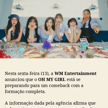
H
d
e
M
o
p
Y
p
u
G
o
b
I
s
l
R
t
i
L
c
a
a
n
ç
u
ã
n
o
c
i
a
Nesta sexta-feira (13), a
WM Entertainment
c
anunciou que o
OH MY GIRL
está se
o
preparando para um comeback com a
m
formação completa.
e
b
a
A informação dada pela agência afirma que
c