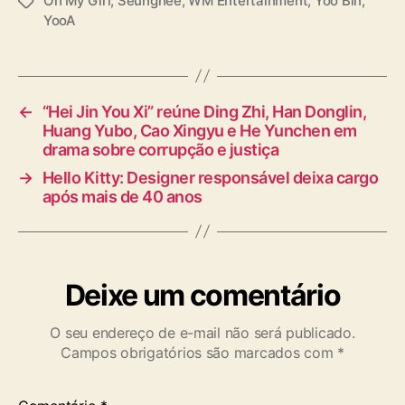
Oh My Girl
,
Seunghee
,
WM Entertainment
,
Yoo Bin
,
T
YooA
a
g
s
←
“Hei Jin You Xi” reúne Ding Zhi, Han Donglin,
Huang Yubo, Cao Xingyu e He Yunchen em
drama sobre corrupção e justiça
→
Hello Kitty: Designer responsável deixa cargo
após mais de 40 anos
Deixe um comentário
O seu endereço de e-mail não será publicado.
Campos obrigatórios são marcados com
*