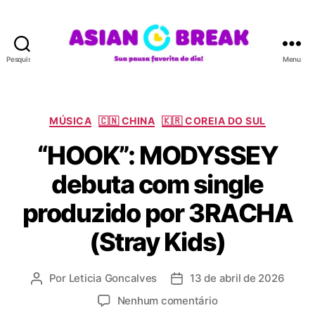
Pesquisar
Menu
A
S
I
A
C
MÚSICA
🇨🇳 CHINA
🇰🇷 COREIA DO SUL
N
a
“HOOK”: MODYSSEY
B
t
R
e
debuta com single
E
g
A
o
produzido por 3RACHA
K
r
i
(Stray Kids)
a
s
Por
Leticia Goncalves
13 de abril de 2026
A
D
u
a
e
Nenhum comentário
t
t