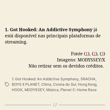
1. Got Hooked: An Addictive Symphony
já
está disponível nas principais plataformas de
streaming.
Fonte (
1
), (
2
), (
3
)
Imagens: MODYSSEY/X
Não retirar sem os devidos créditos.
1. Got Hooked: An Addictive Symphony
,
3RACHA
,
BOYS II PLANET
,
China
,
Coreia do Sul
,
Hong Kong
,
T
HOOK
,
MODYSSEY
,
Música
,
Planet C: Home Race
a
g
s