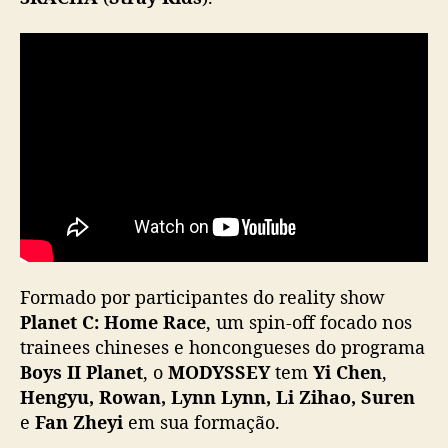
a
c
o
m
s
i
n
g
l
e
p
r
o
Formado por participantes do reality show
d
Planet C: Home Race
, um spin-off focado nos
u
trainees chineses e honcongueses do programa
z
i
Boys II Planet
, o
MODYSSEY
tem
Yi Chen
,
d
Hengyu, Rowan, Lynn Lynn, Li Zihao, Suren
o
e
Fan Zheyi
em sua formação.
p