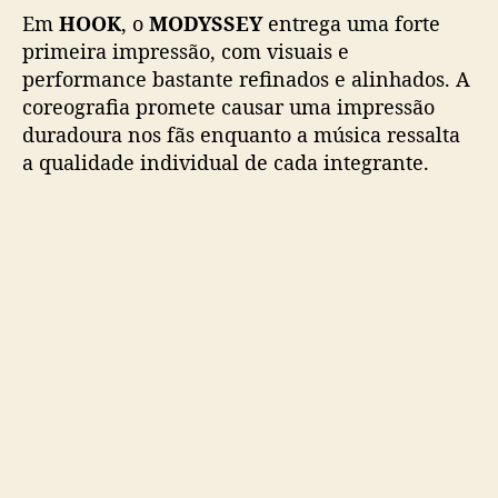
o
Em
HOOK
, o
MODYSSEY
entrega uma forte
r
primeira impressão, com visuais e
3
performance bastante refinados e alinhados. A
R
coreografia promete causar uma impressão
A
C
duradoura nos fãs enquanto a música ressalta
H
a qualidade individual de cada integrante.
A
(
S
t
r
a
y
K
i
d
s
)