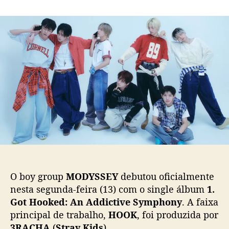
m
o
a
“
r
d
H
d
e
O
o
p
O
p
u
K
o
b
”
s
l
:
t
i
M
c
O
a
D
ç
Y
ã
S
o
S
E
Y
O boy group
MODYSSEY
debutou oficialmente
d
nesta segunda-feira (13) com o single álbum
1.
e
Got Hooked: An Addictive Symphony
. A faixa
b
principal de trabalho,
HOOK
, foi produzida por
u
t
3RACHA
(
Stray Kids
).