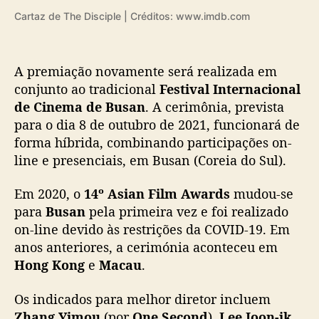
r
Cartaz de The Disciple | Créditos: www.imdb.com
e
i
a
A premiação novamente será realizada em
d
conjunto ao tradicional
Festival Internacional
o
de Cinema de Busan
. A cerimônia, prevista
S
para o dia 8 de outubro de 2021, funcionará de
u
l
forma híbrida, combinando participações on-
line e presenciais, em Busan (Coreia do Sul).
Em 2020, o
14º Asian Film Awards
mudou-se
para
Busan
pela primeira vez e foi realizado
on-line devido às restrições da COVID-19. Em
anos anteriores, a cerimónia aconteceu em
Hong Kong
e
Macau
.
Os indicados para melhor diretor incluem
Zhang Yimou
(por
One Second
),
Lee Joon-ik