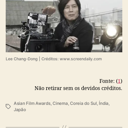
Lee Chang-Dong | Créditos: www.screendaily.com
Fonte: (
1
)
Não retirar sem os devidos créditos.
Asian Film Awards
,
Cinema
,
Coreia do Sul
,
Índia
,
T
Japão
a
g
s