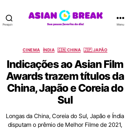
Pesquisar
Menu
A
S
I
A
C
CINEMA
ÍNDIA
🇨🇳 CHINA
🇯🇵 JAPÃO
N
a
Indicações ao Asian Film
B
t
R
e
Awards trazem títulos da
E
g
A
o
China, Japão e Coreia do
K
r
i
Sul
a
s
Longas da China, Coreia do Sul, Japão e Índia
disputam o prêmio de Melhor Filme de 2021,