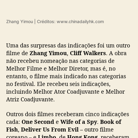
Zhang Yimou | Créditos: www.chinadailyhk.com
Uma das surpresas das indicações foi um outro
filme de
Zhang Yimou
,
Cliff Walkers
. A obra
não recebeu nomeação nas categorias de
Melhor Filme e Melhor Diretor, mas é, no
entanto, o filme mais indicado nas categorias
no festival. Ele recebeu seis indicações,
incluindo Melhor Ator Coadjuvante e Melhor
Atriz Coadjuvante.
Outros dois filmes receberam cinco indicações
cada:
One Second
e
Wife of a Spy
.
Book of
Fish
,
Deliver Us From Evil –
outro filme
coreano – e
Limbo
, de
Hong Kong
, receberam