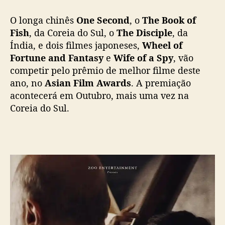
a
n
O longa chinês
One Second
, o
The Book of
F
Fish
, da Coreia do Sul, o
The Disciple
, da
i
Índia, e dois filmes japoneses,
Wheel of
l
Fortune and Fantasy
e
Wife of a Spy
, vão
m
competir pelo prêmio de melhor filme deste
A
ano, no
Asian Film Awards
. A premiação
w
acontecerá em Outubro, mais uma vez na
a
Coreia do Sul.
r
d
s
t
r
a
z
e
m
t
í