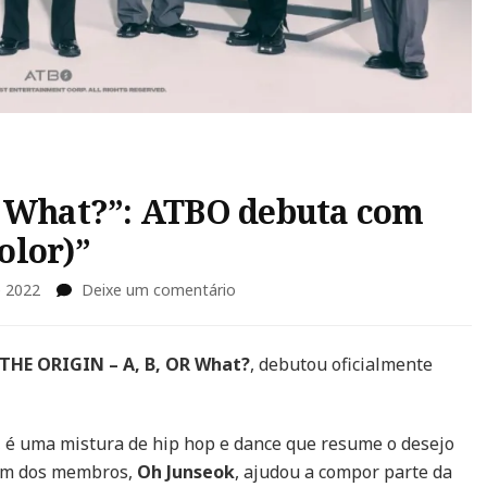
R What?”: ATBO debuta com
olor)”
em
e 2022
Deixe um comentário
“THE
ORIGIN
–
THE ORIGIN – A, B, OR What?
, debutou oficialmente
A,
B,
OR
, é uma mistura de hip hop e dance que resume o desejo
What?”:
 Um dos membros,
Oh Junseok
, ajudou a compor parte da
ATBO