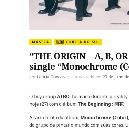
MÚSICA
🇰🇷 COREIA DO SUL
“THE ORIGIN – A, B, O
single “Monochrome (C
por
Leticia Goncalves
atualizado em
27 de julho d
O boy group
ATBO
, formado durante o reality
hoje (27) com o álbum
The Beginning : 開花
.
A faixa título do álbum,
Monochrome (Color)
do grupo de pintar o mundo com suas cores.