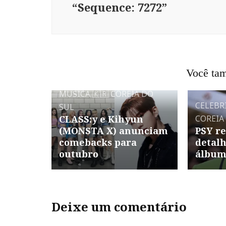
“Sequence: 7272”
Você tam
MÚSICA
🇰🇷 COREIA DO
CELEBR
SUL
CLASS:y e Kihyun
COREIA
(MONSTA X) anunciam
PSY re
comebacks para
detalh
outubro
álbu
Deixe um comentário