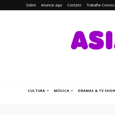
Sobre
Anuncie aqui
Contato
Trabalhe Conosc
ASIANBRE
Tudo sobre o entretenimento asiático.
CULTURA
MÚSICA
DRAMAS & TV SHO