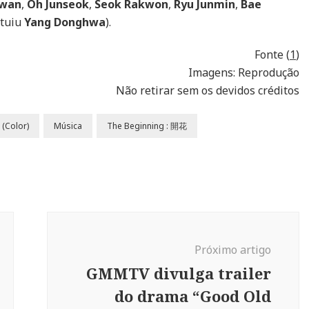
hwan
,
Oh Junseok
,
Seok Rakwon
,
Ryu Junmin
,
Bae
ituiu
Yang Donghwa
).
Fonte (
1
)
Imagens: Reprodução
Não retirar sem os devidos créditos
(Color)
Música
The Beginning : 開花
Próximo artigo
GMMTV divulga trailer
do drama “Good Old