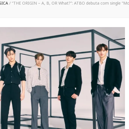
SICA
/
“THE ORIGIN – A, B, OR What?”: ATBO debuta com single “Mo