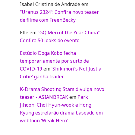
Isabel Cristina de Andrade
em
“Uranus 2324”: Confira novo teaser
de filme com FreenBecky
Elle
em
“GQ Men of the Year China”:
Confira 50 looks do evento
Estúdio Doga Kobo fecha
temporariamente por surto de
COVID-19
em
‘Shikimori’s Not Just a
Cutie’ ganha trailer
K-Drama Shooting Stars divulga novo
teaser - ASIANBREAK
em
Park
Jihoon, Choi Hyun-wook e Hong
Kyung estrelarão drama baseado em
webtoon ‘Weak Hero’