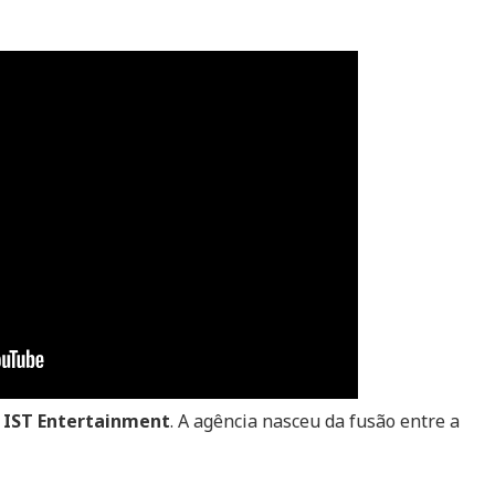
debuta
com
single
“Monochrome
(Color)”
a
IST Entertainment
. A agência nasceu da fusão entre a