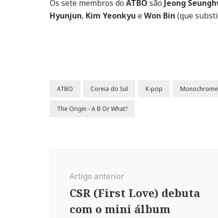
Os sete membros do
ATBO
são
Jeong Seung
Hyunjun
,
Kim Yeonkyu
e
Won Bin
(que subst
ATBO
Coreia do Sul
K-pop
Monochrome 
The Origin - A B Or What?
Navegação
de
Artigo anterior
post
CSR (First Love) debuta
com o mini álbum