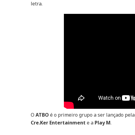
letra.
O
ATBO
é o primeiro grupo a ser lançado pel
Cre.Ker Entertainment
e a
Play M
.