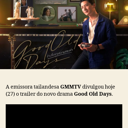
M
d
e
M
o
p
T
p
u
V
o
b
d
s
l
i
t
i
v
c
u
a
l
ç
g
ã
a
o
t
r
a
A emissora tailandesa
GMMTV
divulgou hoje
i
(27) o trailer do novo drama
Good Old Days
.
l
e
r
d
o
d