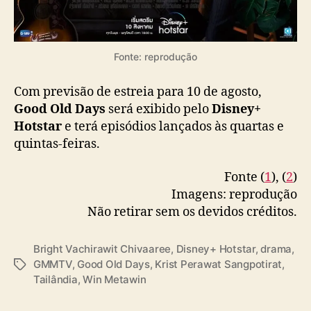
Fonte: reprodução
Com previsão de estreia para 10 de agosto,
Good Old Days
será exibido pelo
Disney+
Hotstar
e terá episódios lançados às quartas e
quintas-feiras.
Fonte (
1
), (
2
)
Imagens: reprodução
Não retirar sem os devidos créditos.
Bright Vachirawit Chivaaree
,
Disney+ Hotstar
,
drama
,
GMMTV
,
Good Old Days
,
Krist Perawat Sangpotirat
,
T
Tailândia
,
Win Metawin
a
g
s