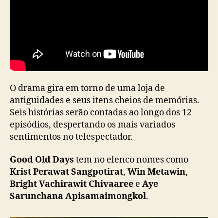
r
a
m
a
“
G
o
o
O drama gira em torno de uma loja de
d
antiguidades e seus itens cheios de memórias.
O
Seis histórias serão contadas ao longo dos 12
l
episódios, despertando os mais variados
d
sentimentos no telespectador.
D
a
y
Good Old Days
tem no elenco nomes como
s
Krist Perawat Sangpotirat
,
Win Metawin
,
”
Bright Vachirawit Chivaaree
e
Aye
Sarunchana Apisamaimongkol
.