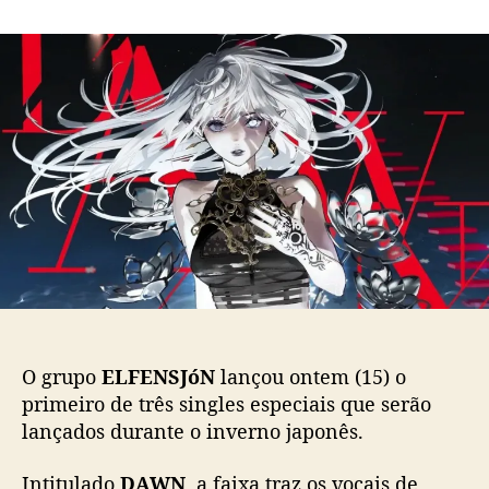
m
o
a
“
r
d
D
d
e
A
o
p
W
p
u
N
o
b
”
s
l
:
t
i
P
c
r
a
i
ç
m
ã
e
o
i
r
o
O grupo
ELFENSJóN
lançou ontem (15) o
s
primeiro de três singles especiais que serão
i
lançados durante o inverno japonês.
n
g
Intitulado
DAWN
, a faixa traz os vocais de
l