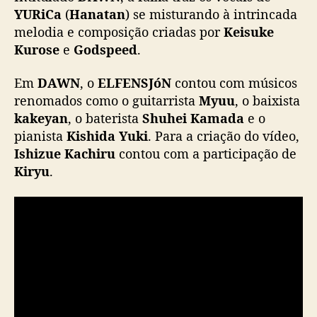
e
YURiCa
(
Hanatan
) se misturando à intrincada
d
melodia e composição criadas por
Keisuke
e
Kurose
e
Godspeed
.
i
n
Em
DAWN
, o
ELFENSJóN
contou com músicos
v
renomados como o guitarrista
Myuu
, o baixista
e
kakeyan
, o baterista
Shuhei Kamada
e o
r
pianista
Kishida Yuki
. Para a criação do vídeo,
n
o
Ishizue Kachiru
contou com a participação de
d
Kiryu
.
o
E
L
F
E
N
S
J
ó