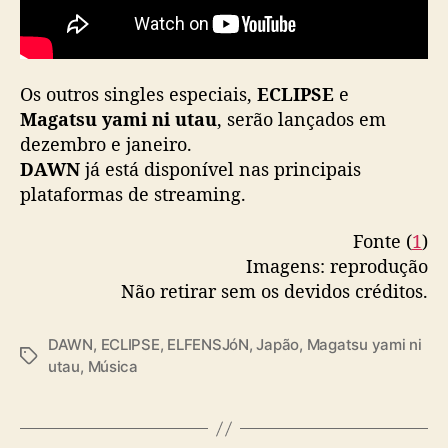
N
t
r
a
Os outros singles especiais,
ECLIPSE
e
z
Magatsu yami ni utau
, serão lançados em
Y
U
dezembro e janeiro.
R
DAWN
já está disponível nas principais
i
plataformas de streaming.
C
a
Fonte (
1
)
(
Imagens: reprodução
H
Não retirar sem os devidos créditos.
a
n
a
DAWN
,
ECLIPSE
,
ELFENSJóN
,
Japão
,
Magatsu yami ni
T
t
utau
,
Música
a
a
g
n
s
)
n