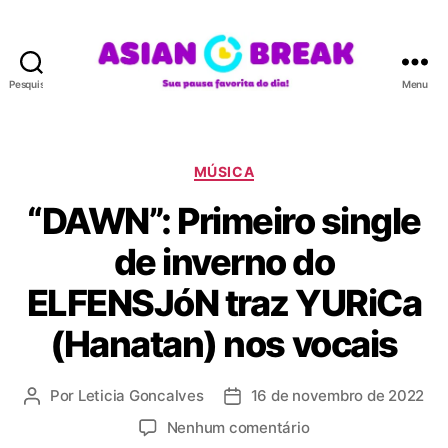
Pesquisar
Menu
A
S
I
A
C
MÚSICA
N
a
“DAWN”: Primeiro single
B
t
R
e
de inverno do
E
g
A
o
ELFENSJóN traz YURiCa
K
r
i
(Hanatan) nos vocais
a
s
Por
Leticia Goncalves
16 de novembro de 2022
A
D
u
a
e
Nenhum comentário
t
t