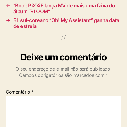
←
“Boo”: PiXXiE lança MV de mais uma faixa do
o
álbum “BLOOM”
s
v
→
BL sul-coreano “Oh! My Assistant” ganha data
o
de estreia
c
a
i
s
Deixe um comentário
O seu endereço de e-mail não será publicado.
Campos obrigatórios são marcados com
*
Comentário
*