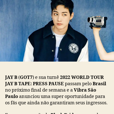
A
d
e
Y
o
p
B
p
u
:
o
b
S
s
l
h
t
i
o
c
w
a
e
ç
m
ã
S
o
ã
o
P
JAY B
(
GOT7
) e sua turnê
2022 WORLD TOUR
a
JAY B TAPE: PRESS PAUSE
passam pelo
Brasil
u
no próximo final de semana e a
Vibra São
l
Paulo
anunciou uma super oportunidade para
o
t
os fãs que ainda não garantiram seus ingressos.
e
m