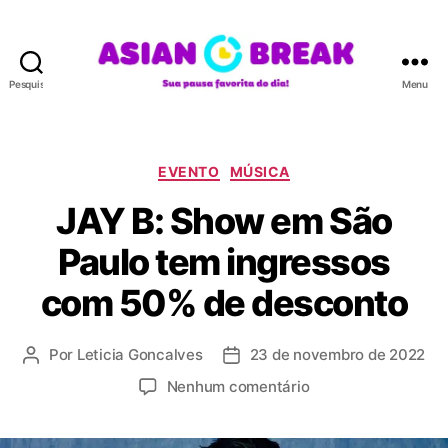
Pesquisar
Menu
A
S
I
A
C
EVENTO
MÚSICA
N
a
JAY B: Show em São
B
t
R
e
Paulo tem ingressos
E
g
A
o
com 50% de desconto
K
r
i
a
Por
Leticia Goncalves
23 de novembro de 2022
A
D
s
u
a
e
Nenhum comentário
t
t
m
o
a
J
r
d