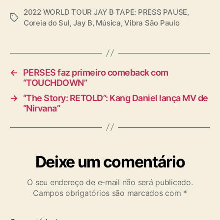
2022 WORLD TOUR JAY B TAPE: PRESS PAUSE
,
T
Coreia do Sul
,
Jay B
,
Música
,
Vibra São Paulo
a
g
s
←
PERSES faz primeiro comeback com
“TOUCHDOWN”
→
“The Story: RETOLD”: Kang Daniel lança MV de
“Nirvana”
Deixe um comentário
O seu endereço de e-mail não será publicado.
Campos obrigatórios são marcados com
*