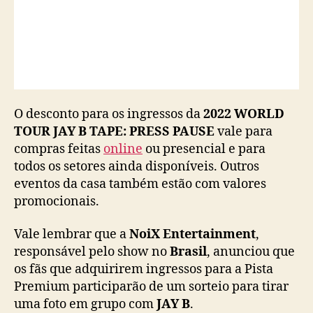
c
o
n
t
o
O desconto para os ingressos da
2022 WORLD
TOUR JAY B TAPE: PRESS PAUSE
vale para
compras feitas
online
ou presencial e para
todos os setores ainda disponíveis. Outros
eventos da casa também estão com valores
promocionais.
Vale lembrar que a
NoiX Entertainment
,
responsável pelo show no
Brasil
, anunciou que
os fãs que adquirirem ingressos para a Pista
Premium participarão de um sorteio para tirar
uma foto em grupo com
JAY B
.