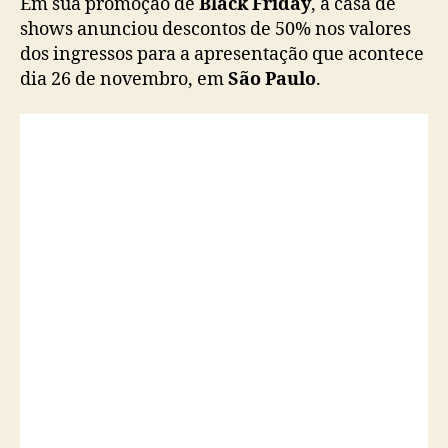
Em sua promoção de
Black Friday
, a casa de
i
shows anunciou descontos de 50% nos valores
n
dos ingressos para a apresentação que acontece
g
dia 26 de novembro, em
São Paulo
.
r
e
s
s
o
s
c
o
m
5
0
%
d
e
d
e
s