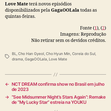
Love Mate
terá novos episódios
premieres may 4th, available globally except
disponibilizados pela
GagaOOLala
todas as
🇯🇵🇰🇷🇨🇳
#LoveMate
#러브메이트
quintas-feiras.
pic.twitter.com/GP7FJfRj8t
Fonte (
1
), (
2
)
— GagaOOLala (@gagaoolala)
May 1, 2023
Imagens: Reprodução
Não retirar sem os devidos créditos.
BL
,
Cho Han Gyeol
,
Cho Hyun Min
,
Coreia do Sul
,
T
drama
,
GagaOOLala
,
Love Mate
a
g
s
←
NCT DREAM confirma show no Brasil em julho
de 2023
→
“See Midsummer Night’s Stars Again”: Remake
de “My Lucky Star” estreia na YOUKU