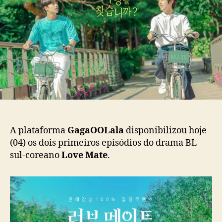
L
p
u
o
o
b
v
s
l
e
t
i
M
c
a
a
t
ç
e
ã
”
o
e
s
t
A plataforma
GagaOOLala
disponibilizou hoje
r
(04) os dois primeiros episódios do drama BL
e
sul-coreano
Love Mate
.
i
a
h
o
j
e
n