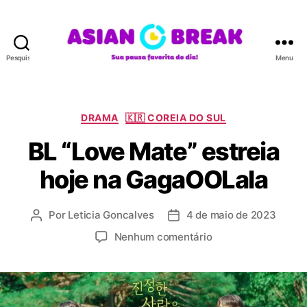
Pesquisar
Menu
A
S
I
A
C
DRAMA
🇰🇷 COREIA DO SUL
N
a
BL “Love Mate” estreia
B
t
R
e
hoje na GagaOOLala
E
g
A
o
K
r
Por
Leticia Goncalves
4 de maio de 2023
A
D
i
u
a
a
e
Nenhum comentário
t
t
s
m
o
a
B
r
d
L
d
e
“
o
p