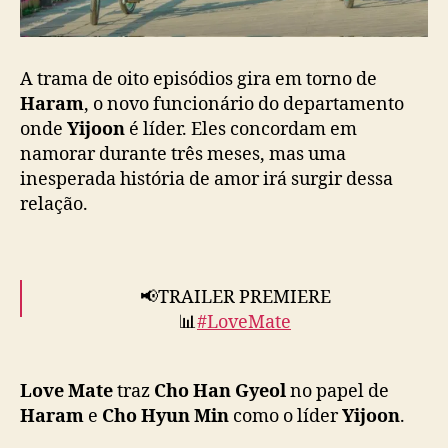
A trama de oito episódios gira em torno de
Haram
, o novo funcionário do departamento
onde
Yijoon
é líder. Eles concordam em
namorar durante três meses, mas uma
inesperada história de amor irá surgir dessa
relação.
📢TRAILER PREMIERE
📊
#LoveMate
and here's the full trailer~ are you excited to
Love Mate
traz
Cho Han Gyeol
no papel de
see this office romance where opposites
Haram
e
Cho Hyun Min
como o líder
Yijoon
.
attract?