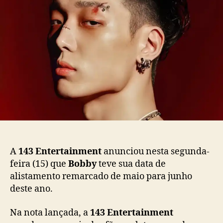
K
d
e
O
o
p
N
p
u
:
o
b
D
s
l
a
t
i
t
c
a
a
d
ç
e
ã
a
o
l
i
s
A
143 Entertainment
anunciou nesta segunda-
t
feira (15) que
Bobby
teve sua data de
a
alistamento remarcado de maio para junho
m
deste ano.
e
n
t
Na nota lançada, a
143 Entertainment
o