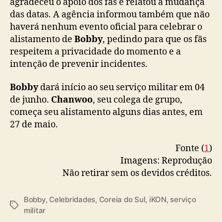
agradeceu o apoio dos fãs e relatou a mudança
d
das datas. A agência informou também que não
e
haverá nenhum evento oficial para celebrar o
B
alistamento de
Bobby
, pedindo para que os fãs
o
respeitem a privacidade do momento e a
b
intenção de prevenir incidentes.
b
y
é
Bobby
dará início ao seu serviço militar em 04
r
de junho.
Chanwoo
, seu colega de grupo,
e
começa seu alistamento alguns dias antes, em
m
27 de maio.
a
r
Fonte (
1
)
c
Imagens: Reprodução
a
Não retirar sem os devidos créditos.
d
a
Bobby
,
Celebridades
,
Coreia do Sul
,
iKON
,
serviço
T
militar
a