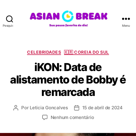
Pesquisar
Menu
A
S
I
A
C
CELEBRIDADES
🇰🇷 COREIA DO SUL
N
a
iKON: Data de
B
t
R
e
alistamento de Bobby é
E
g
A
o
remarcada
K
r
i
a
Por
Leticia Goncalves
15 de abril de 2024
A
D
s
u
a
e
Nenhum comentário
t
t
m
o
a
i
r
d