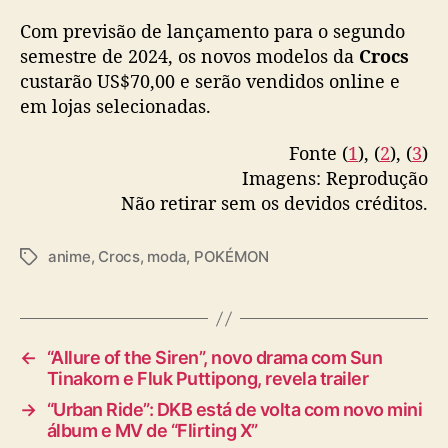
Com previsão de lançamento para o segundo
semestre de 2024, os novos modelos da
Crocs
custarão US$70,00 e serão vendidos online e
em lojas selecionadas.
Fonte (
1
), (
2
), (
3
)
Imagens: Reprodução
Não retirar sem os devidos créditos.
anime
,
Crocs
,
moda
,
POKÉMON
T
a
g
s
←
“Allure of the Siren”, novo drama com Sun
Tinakorn e Fluk Puttipong, revela trailer
→
“Urban Ride”: DKB está de volta com novo mini
álbum e MV de “Flirting X”