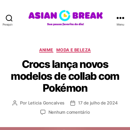
Pesquisar
Menu
A
S
I
A
C
ANIME
MODA E BELEZA
N
a
Crocs lança novos
B
t
R
e
modelos de collab com
E
g
A
o
Pokémon
K
r
i
a
Por
Leticia Goncalves
17 de julho de 2024
A
D
s
u
a
e
Nenhum comentário
t
t
m
o
a
C
r
d