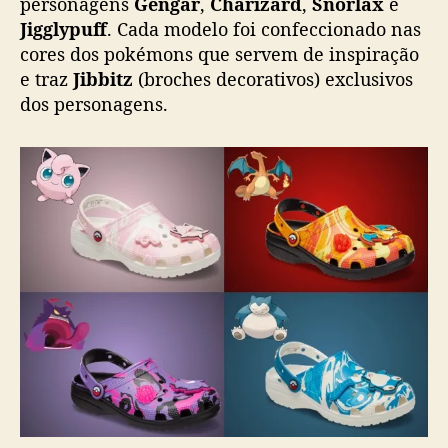
personagens
Gengar
,
Charizard
,
Snorlax
e
d
Jigglypuff
. Cada modelo foi confeccionado nas
e
cores dos pokémons que servem de inspiração
c
e traz
Jibbitz
(broches decorativos) exclusivos
o
dos personagens.
l
l
a
b
c
o
m
P
o
k
é
m
o
n