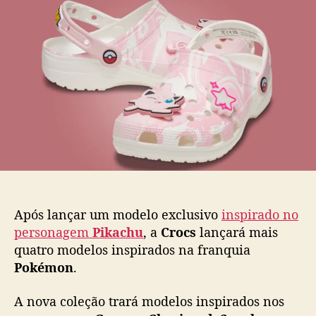
r
d
e
o
o
p
c
p
u
s
o
b
l
s
l
a
t
i
n
c
ç
a
a
ç
n
ã
o
o
v
o
s
Após lançar um modelo exclusivo
inspirado no
m
personagem
Pikachu
, a
Crocs
lançará mais
o
quatro modelos inspirados na franquia
d
Pokémon
.
e
l
o
A nova coleção trará modelos inspirados nos
s