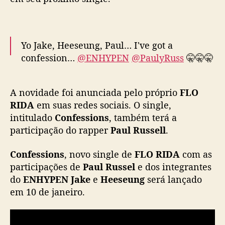
N
)
e
s
Yo Jake, Heeseung, Paul… I've got a
t
confession…
@ENHYPEN
@PaulyRuss
🤫🤫🤫
a
r
— FLO RIDA (@official_flo)
January 8, 2025
ã
A novidade foi anunciada pelo próprio
FLO
o
RIDA
em suas redes sociais. O single,
e
intitulado
Confessions
, também terá a
m
participação do rapper
Paul Russell
p
.
r
ó
Confessions
, novo single de
FLO RIDA
com as
x
participações de
Paul Russel
e dos integrantes
i
do
ENHYPEN
Jake
e
Heeseung
será lançado
m
em 10 de janeiro.
o
s
i