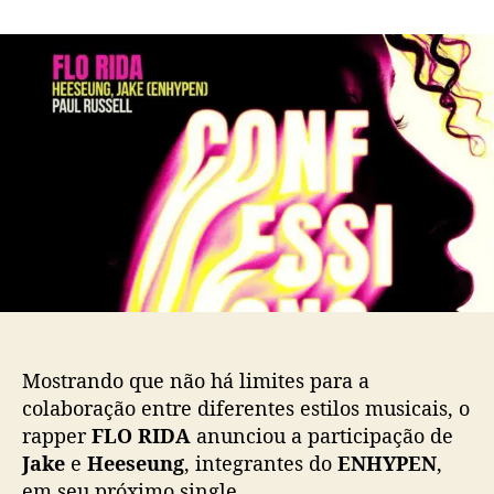
m
o
a
J
r
d
a
d
e
k
o
p
e
p
u
e
o
b
H
s
l
e
t
i
e
c
s
a
e
ç
u
ã
n
o
g
(
E
Mostrando que não há limites para a
N
colaboração entre diferentes estilos musicais, o
H
rapper
FLO RIDA
anunciou a participação de
Y
Jake
e
Heeseung
, integrantes do
ENHYPEN
,
P
E
em seu próximo single.