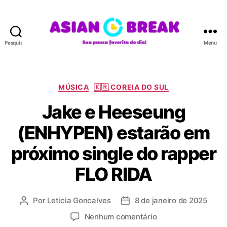
Pesquisar
Menu
A
S
I
A
C
MÚSICA
🇰🇷 COREIA DO SUL
N
a
Jake e Heeseung
B
t
R
e
(ENHYPEN) estarão em
E
g
A
o
próximo single do rapper
K
r
i
FLO RIDA
a
s
Por
Leticia Goncalves
8 de janeiro de 2025
A
D
u
a
e
Nenhum comentário
t
t