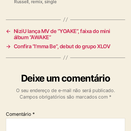
Russell
,
remix
,
single
a
g
s
←
NiziU lança MV de “YOAKE”, faixa do mini
álbum “AWAKE”
→
Confira “I’mma Be”, debut do grupo XLOV
Deixe um comentário
O seu endereço de e-mail não será publicado.
Campos obrigatórios são marcados com
*
Comentário
*