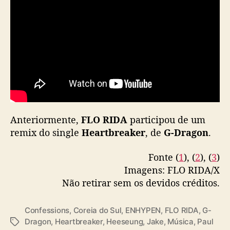
n
g
l
e
d
o
r
a
p
p
e
Anteriormente,
FLO RIDA
participou de um
r
remix do single
Heartbreaker
, de
G-Dragon
.
F
L
Fonte (
1
), (
2
), (
3
)
O
Imagens: FLO RIDA/X
R
Não retirar sem os devidos créditos.
I
D
A
Confessions
,
Coreia do Sul
,
ENHYPEN
,
FLO RIDA
,
G-
Dragon
,
Heartbreaker
,
Heeseung
,
Jake
,
Música
,
Paul
T