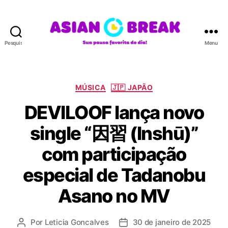
Pesquisar
Menu
A
S
I
A
C
MÚSICA
🇯🇵 JAPÃO
N
a
DEVILOOF lança novo
B
t
R
e
single “因習 (Inshū)”
E
g
A
o
com participação
K
r
i
especial de Tadanobu
a
s
Asano no MV
Por
Leticia Goncalves
30 de janeiro de 2025
A
D