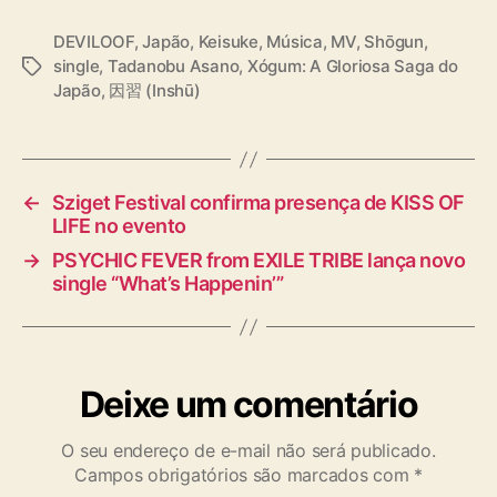
T
DEVILOOF
,
Japão
,
Keisuke
,
Música
,
MV
,
Shōgun
,
a
single
,
Tadanobu Asano
,
Xógum: A Gloriosa Saga do
T
d
Japão
,
因習 (Inshū)
a
a
g
n
s
o
b
u
←
Sziget Festival confirma presença de KISS OF
A
LIFE no evento
s
→
PSYCHIC FEVER from EXILE TRIBE lança novo
a
single “What’s Happenin’”
n
o
n
o
M
Deixe um comentário
V
O seu endereço de e-mail não será publicado.
Campos obrigatórios são marcados com
*