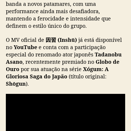
banda a novos patamares, com uma
i
n
performance ainda mais desafiadora,
g
mantendo a ferocidade e intensidade que
l
definem o estilo único do grupo.
e
“
O MV oficial de
因習 (Inshū)
já está disponível
因
no
YouTube
e conta com a participação
習
especial do renomado ator japonês
Tadanobu
(
Asano
, recentemente premiado no
Globo de
I
n
Ouro
por sua atuação na série
Xógum: A
s
Gloriosa Saga do Japão
(título original:
h
Shōgun
).
ū
)
”
c
o
m
p