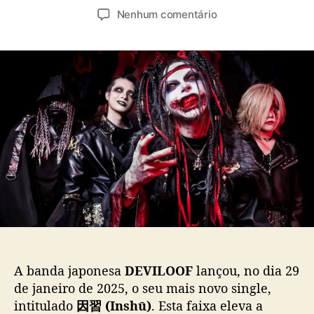
u
a
e
Nenhum comentário
t
t
m
o
a
D
r
d
E
d
e
V
o
p
I
p
u
L
o
b
O
s
l
O
t
i
F
c
l
a
a
ç
n
ã
ç
o
a
n
o
A banda japonesa
DEVILOOF
lançou, no dia 29
v
de janeiro de 2025, o seu mais novo single,
o
intitulado
因習 (Inshū)
. Esta faixa eleva a
s