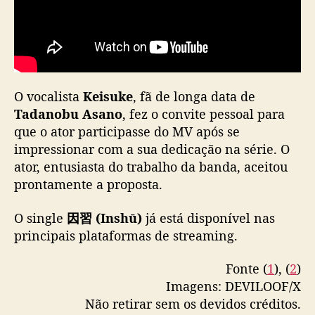
a
r
t
i
c
i
O vocalista
Keisuke
, fã de longa data de
p
a
Tadanobu Asano
, fez o convite pessoal para
ç
que o ator participasse do MV após se
ã
impressionar com a sua dedicação na série. O
o
ator, entusiasta do trabalho da banda, aceitou
e
prontamente a proposta.
s
p
O single
因習 (Inshū)
já está disponível nas
e
principais plataformas de streaming.
c
i
a
Fonte (
1
), (
2
)
l
Imagens: DEVILOOF/X
d
Não retirar sem os devidos créditos.
e