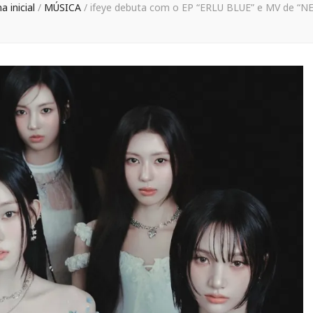
a inicial
/
MÚSICA
/
ifeye debuta com o EP “ERLU BLUE” e MV de “N