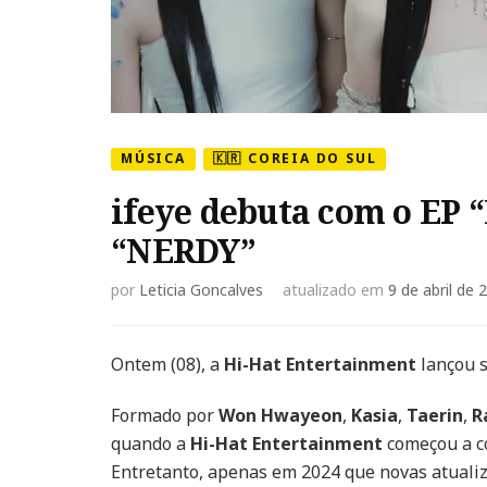
MÚSICA
🇰🇷 COREIA DO SUL
ifeye debuta com o EP
“NERDY”
por
Leticia Goncalves
atualizado em
9 de abril de 
Ontem (08), a
Hi-Hat Entertainment
lançou s
Formado por
Won Hwayeon
,
Kasia
,
Taerin
,
R
quando a
Hi-Hat Entertainment
começou a co
Entretanto, apenas em 2024 que novas atualiz