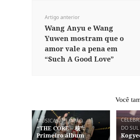
Navegação
de
Artigo anterior
post
Wang Anyu e Wang
Yuwen mostram que o
amor vale a pena em
“Such A Good Love”
Você tam
CELEBR
MÚSICA
🇯🇵 JAPÃO
“THE CORE – 核”:
DO SUL
Primeiro álbum
Kogye