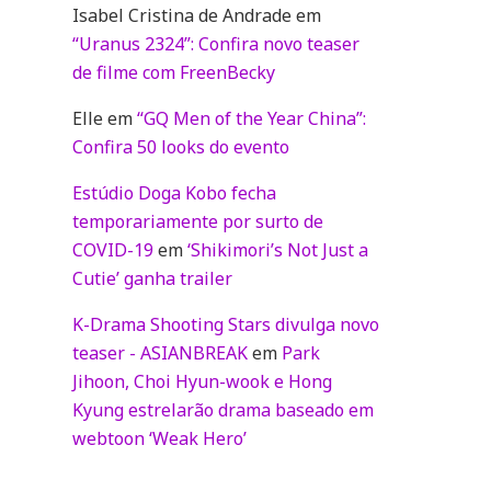
Isabel Cristina de Andrade
em
“Uranus 2324”: Confira novo teaser
de filme com FreenBecky
Elle
em
“GQ Men of the Year China”:
Confira 50 looks do evento
Estúdio Doga Kobo fecha
temporariamente por surto de
COVID-19
em
‘Shikimori’s Not Just a
Cutie’ ganha trailer
K-Drama Shooting Stars divulga novo
teaser - ASIANBREAK
em
Park
Jihoon, Choi Hyun-wook e Hong
Kyung estrelarão drama baseado em
webtoon ‘Weak Hero’