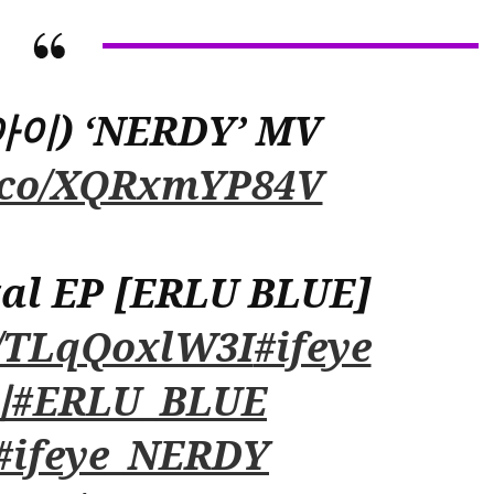
MV
de
“NERDY”
아이) ‘NERDY’ MV
t.co/XQRxmYP84V
ital EP [ERLU BLUE]
co/TLqQoxlW3I
#ifeye
이
#ERLU_BLUE
#ifeye_NERDY