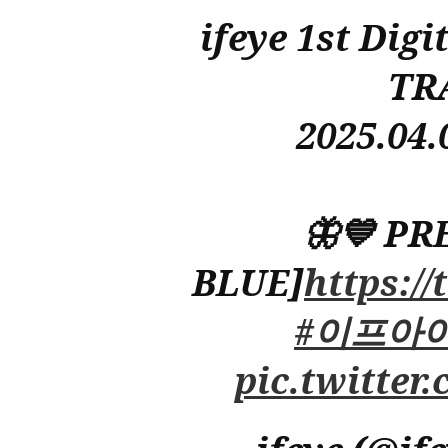
ifeye 1st Dig
TR
2025.04.
🦋💙 PR
BLUE]
https:/
#이프아
pic.twitte