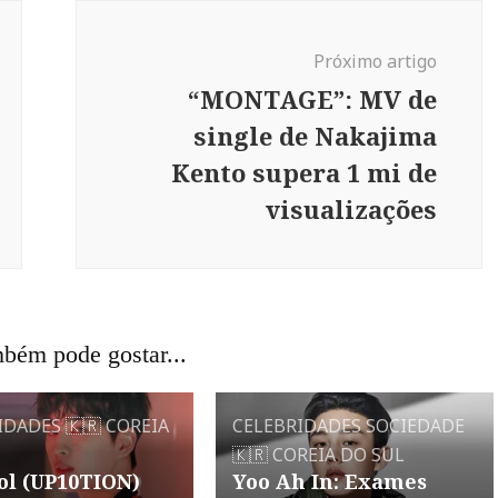
Próximo artigo
“MONTAGE”: MV de
single de Nakajima
Kento supera 1 mi de
visualizações
bém pode gostar...
IDADES
🇰🇷 COREIA
CELEBRIDADES
SOCIEDADE
🇰🇷 COREIA DO SUL
ol (UP10TION)
Yoo Ah In: Exames