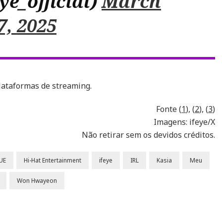
ye_official)
March
7, 2025
plataformas de streaming.
Fonte (
1
), (
2
), (
3
)
Imagens: ifeye/X
Não retirar sem os devidos créditos.
UE
Hi-Hat Entertainment
ifeye
IRL
Kasia
Meu
Won Hwayeon