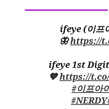
ifeye (이프
🦋
https://
ifeye 1st Dig
💙
https://t.
#이프아
#NERDY