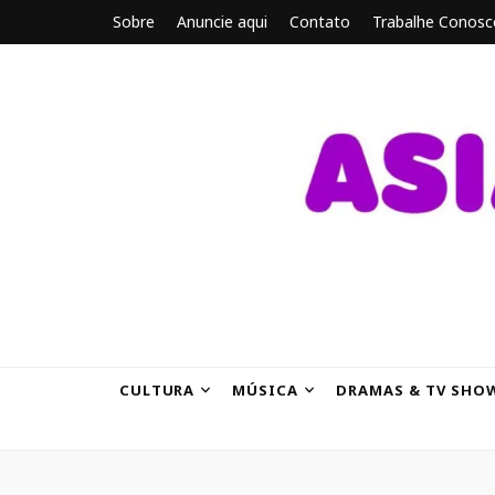
Sobre
Anuncie aqui
Contato
Trabalhe Conosc
ASIANBRE
Tudo sobre o entretenimento asiático.
CULTURA
MÚSICA
DRAMAS & TV SHO