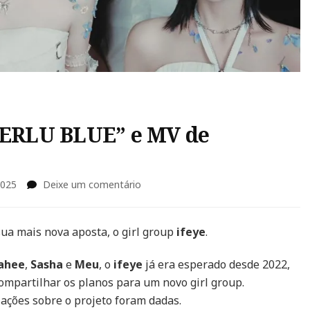
 “ERLU BLUE” e MV de
em
2025
Deixe um comentário
ifeye
debuta
com
ua mais nova aposta, o girl group
ifeye
.
o
EP
ahee
,
Sasha
e
Meu
, o
ifeye
já era esperado desde 2022,
“ERLU
mpartilhar os planos para um novo girl group.
BLUE”
ações sobre o projeto foram dadas.
e