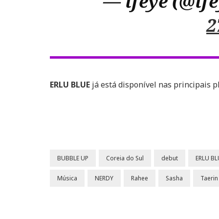
— ifeye (@ife
2
ERLU BLUE
já está disponível nas principais 
BUBBLE UP
Coreia do Sul
debut
ERLU BL
Música
NERDY
Rahee
Sasha
Taerin