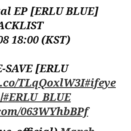
ital EP [ERLU BLUE]
ACKLIST
08 18:00 (KST)
E-SAVE [ERLU
/t.co/TLqQoxlW3I
#ifeye
이
#ERLU_BLUE
r.com/063WYhbBPf