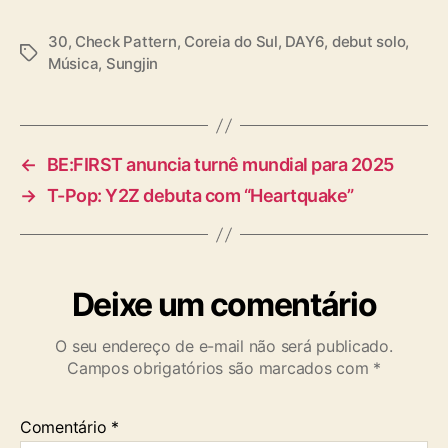
30
,
Check Pattern
,
Coreia do Sul
,
DAY6
,
debut solo
,
T
Música
,
Sungjin
a
g
s
←
BE:FIRST anuncia turnê mundial para 2025
→
T-Pop: Y2Z debuta com “Heartquake”
Deixe um comentário
O seu endereço de e-mail não será publicado.
Campos obrigatórios são marcados com
*
Comentário
*