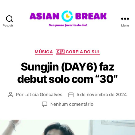
Pesquisar
Menu
A
S
I
A
C
MÚSICA
🇰🇷 COREIA DO SUL
N
a
Sungjin (DAY6) faz
B
t
R
e
debut solo com “30”
E
g
A
o
K
r
Por
Leticia Goncalves
5 de novembro de 2024
A
D
i
u
a
a
e
Nenhum comentário
t
t
s
m
o
a
S
r
d
u
d
e
n
o
p