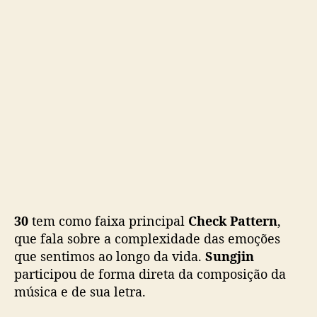
o
c
o
m
“
3
0
”
30
tem como faixa principal
Check Pattern
,
que fala sobre a complexidade das emoções
que sentimos ao longo da vida.
Sungjin
participou de forma direta da composição da
música e de sua letra.