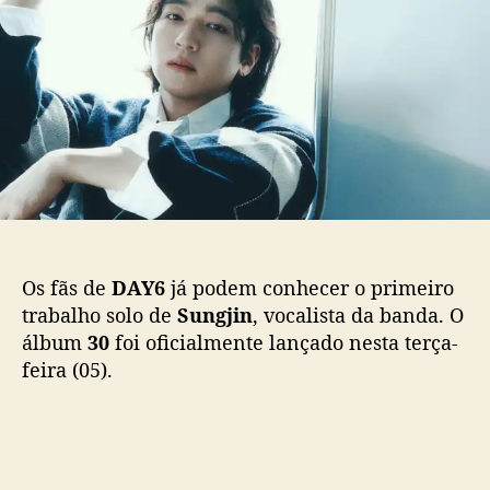
g
p
u
j
o
b
i
s
l
n
t
i
(
c
D
a
A
ç
Y
ã
6
o
)
f
a
Os fãs de
DAY6
já podem conhecer o primeiro
z
trabalho solo de
Sungjin
, vocalista da banda. O
d
álbum
30
foi oficialmente lançado nesta terça-
e
feira (05).
b
u
t
s
o
l